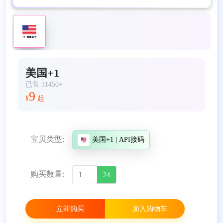
美国+1
已售 31450+
9
¥
起
宝贝类型:
美国+1 | API接码
购买数量:
24
立即购买
加入购物车