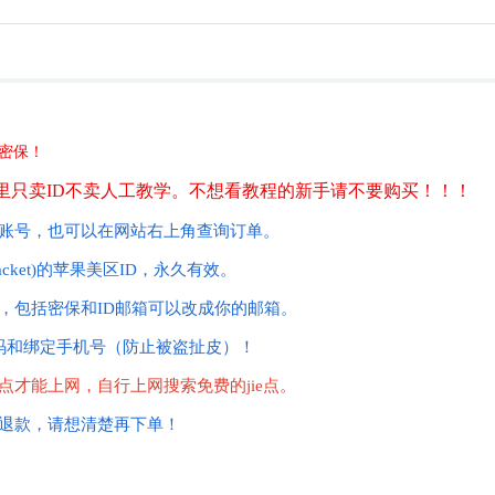
密保！
里只卖ID不卖人工教学。
不想看教程的新手请不要购买！！！
出账号，也可以在网站右上角查询订单。
acket)的苹果美区ID，永久有效。
，包括密保和ID邮箱可以改成你的邮箱。
码和绑定手机号（防止被盗扯皮）！
点才能上网，自行上网搜索免费的jie点。
持退款，请想清楚再下单！